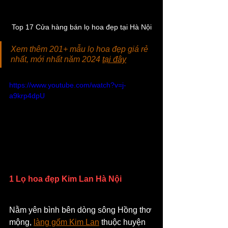
Top 17 Cửa hàng bán lọ hoa đẹp tại Hà Nội
Xem thêm 201+ mẫu lọ hoa đẹp giá rẻ 
nhất, mới nhất năm 2024 
tại đây
https://www.youtube.com/watch?v=j-
a9krp4dpU
1 Lọ hoa đẹp Kim Lan Hà Nội
Nằm yên bình bên dòng sông Hồng thơ 
mộng, 
làng gốm Kim Lan
 thuộc huyện 