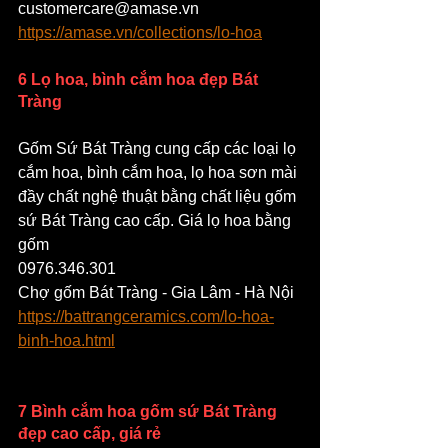
customercare@amase.vn
https://amase.vn/collections/lo-hoa
6 Lọ hoa, bình cắm hoa đẹp Bát 
Tràng
Gốm Sứ Bát Tràng cung cấp các loại lọ 
cắm hoa, bình cắm hoa, lọ hoa sơn mài 
đầy chất nghệ thuật bằng chất liệu gốm 
sứ Bát Tràng cao cấp. Giá lọ hoa bằng 
gốm
0976.346.301
Chợ gốm Bát Tràng - Gia Lâm - Hà Nội
https://battrangceramics.com/lo-hoa-
binh-hoa.html
7 Bình cắm hoa gốm sứ Bát Tràng 
đẹp cao cấp, giá rẻ