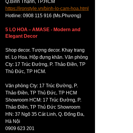
Q.Bình Thạnh, TP.HCM
https://ironstyle.vn/binh-lo-cam-hoa.html
Hotline: 0908 115 916 (Ms.Phương)
5 LỌ HOA – AMASE - Modern and 
Elegant Decor
Shop decor. Tượng decor. Khay trang 
trí. Lọ Hoa. Hộp đựng khăn. Văn phòng 
Cty: 17 Trúc Đường, P. Thảo Điền, TP 
Thủ Đức, TP HCM.
Văn phòng Cty: 17 Trúc Đường, P. 
Thảo Điền, TP Thủ Đức, TP HCM
Showroom HCM: 17 Trúc Đường, P. 
Thảo Điền, TP Thủ Đức Showroom 
HN: 37 Ngõ 35 Cát Linh, Q. Đống Đa, 
Hà Nội
0909 623 201