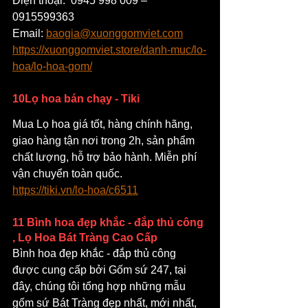
Điện thoại:  0945 998 009 – 
0915599363 
Email: 
baogia@xuonggomviet.com
https://xuonggomviet.store/danh-muc/lo-
hoa/lo-hoa-gom/
10Lọ hoa bán chạy - Tiki
Mua Lọ hoa giá tốt, hàng chính hãng, 
giao hàng tận nơi trong 2h, sản phẩm 
chất lượng, hỗ trợ bảo hành. Miễn phí 
vận chuyển toàn quốc.
https://tiki.vn/lo-hoa/c6511
11 Bình hoa đẹp khắc - đắp thủ công 
, Lọ Hoa Bát Tràng Cao Cấp
Bình hoa đẹp khắc - đắp thủ công 
được cung cấp bởi Gốm sứ 247, tại 
đây, chúng tôi tổng hợp những mẫu 
gốm sứ Bát Tràng đẹp nhất, mới nhất, 