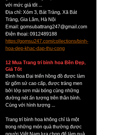
với mức giá tốt ...
Địa chỉ: Xóm 3, Bát Tràng, Xã Bát 
Tràng, Gia Lâm, Hà Nội
Email: gomsubattrang247@gmail.com
Điện thoại: 0912489188
https://gomsu247.com/collections/binh-
hoa-dep-khac-dap-thu-cong
12 Mua Trang trí bình hoa Bền Đẹp, 
Giá Tốt
Bình hoa Đại triển hồng đồ được làm 
từ gốm sứ cao cấp, được tráng men 
bởi lớp sơn mài bóng cùng những 
đường nét ấn tượng trên thân bình. 
Cùng với hình tượng ...
Trang trí bình hoa không chỉ là một 
trong những món quà thường được 
người Việt Nam lựa chọn để làm quà 