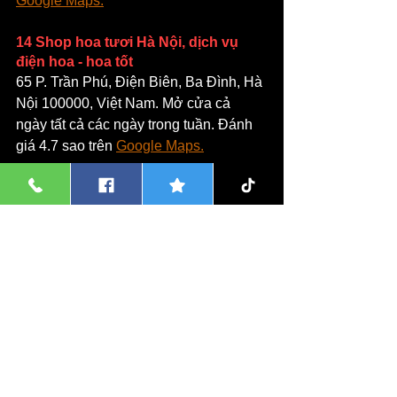
Google Maps.
14 Shop hoa tươi Hà Nội, dịch vụ 
điện hoa - hoa tốt 
65 P. Trần Phú, Điện Biên, Ba Đình, Hà 
Nội 100000, Việt Nam. Mở cửa cả 
ngày tất cả các ngày trong tuần. Đánh 
giá 4.7 sao trên 
Google Maps.
15 Shop Hoa Yêu Thương
 532A Đ. Láng, Trung Hoà, Đống Đa, 
Hà Nội, Việt Nam. Mở cửa từ 7 giờ 
sáng đến 9 giờ tối tất cả các ngày trong 
tuần. Đánh giá 3.9 sao trên 
Google 
Maps.
16 FlowerCorner - shop hoa tươi Hà 
Nội