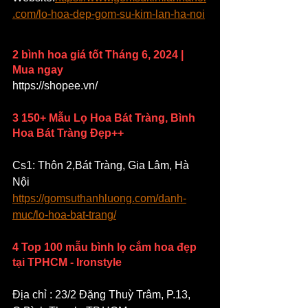
.com/lo-hoa-dep-gom-su-kim-lan-ha-noi
2 bình hoa giá tốt Tháng 6, 2024 | 
Mua ngay
https://shopee.vn/
3 150+ Mẫu Lọ Hoa Bát Tràng, Bình 
Hoa Bát Tràng Đẹp++
Cs1: Thôn 2,Bát Tràng, Gia Lâm, Hà 
Nội
https://gomsuthanhluong.com/danh-
muc/lo-hoa-bat-trang/
4 Top 100 mẫu bình lọ cắm hoa đẹp 
tại TPHCM - Ironstyle
Địa chỉ : 23/2 Đặng Thuỳ Trâm, P.13, 