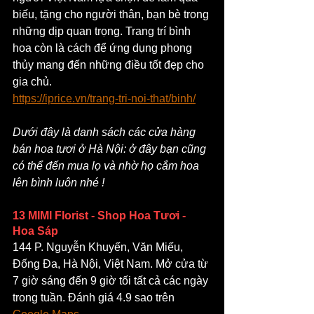
biếu, tặng cho người thân, bạn bè trong 
những dịp quan trọng. Trang trí bình 
hoa còn là cách để ứng dụng phong 
thủy mang đến những điều tốt đẹp cho 
gia chủ.
https://iprice.vn/trang-tri-noi-that/binh/
Dưới đây là danh sách các cửa hàng 
bán hoa tươi ở Hà Nội: ở đây bạn cũng 
có thể đến mua lọ và nhờ họ cắm hoa 
lên bình luôn nhé !
13 MIMI Florist - Shop Hoa Tươi - 
Hoa Sáp
144 P. Nguyễn Khuyến, Văn Miếu, 
Đống Đa, Hà Nội, Việt Nam. Mở cửa từ 
7 giờ sáng đến 9 giờ tối tất cả các ngày 
trong tuần. Đánh giá 4.9 sao trên 