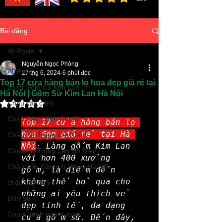
đánh giá trung bình là 3 /5, dựa trên 150 bình ch
Bài đăng
All Posts
Nguyễn Ngọc Phóng
All Posts
27 thg 6, 2024
6 phút đọc
Top 17 cửa hàng bán lọ hoa đẹp giá rẻ tại
Làng Gốm Cổ Kim Lan
Hà Nội | Gốm Sứ Kim Lan Hà Nội
Đã xếp hạng NaN/5 sao.
Chậu cây cảnh
Chậu Cây Cảnh Giá Sỉ
Top 17 cửa hàng bán lọ 
hoa đẹp giá rẻ tại Hà 
Chậu Sứ Trồng Cây Cảnh
Nội
: Làng gốm Kim Lan 
Chậu Sứ Trồng Lan Hồ Điệp
với hơn 400 xưởng 
Chậu Cây Cảnh Xi Măng Hà Nội
gốm, là điểm đến 
không thể bỏ qua cho 
chậu cây mini
những ai yêu thích vẻ 
Đôn Sứ
đẹp tinh tế, đa dạng 
Chum sành ngâm rượu
của gốm sứ. Đến đây, 