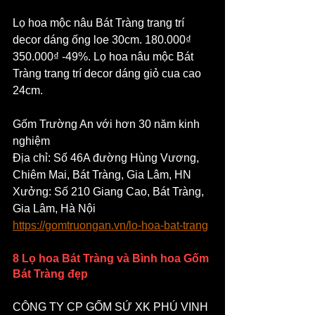
Lọ hoa mộc nâu Bát Tràng trang trí 
decor dáng ống loe 30cm. 180.000₫ 
350.000₫ -49%. Lọ hoa nâu mộc Bát 
Tràng trang trí decor dáng giỏ cua cao 
24cm.
Gốm Trường An với hơn 30 năm kinh 
nghiệm
Địa chỉ: Số 46A đường Hùng Vương, 
Chiêm Mai, Bát Tràng, Gia Lâm, HN
Xưởng: Số 210 Giang Cao, Bát Tràng, 
Gia Lâm, Hà Nội
https://gomtruongan.vn/lo-hoa-bat-trang
8 Lọ hoa Bát Tràng và Bình hoa Gốm 
Bát Tràng đẹp
CÔNG TY CP GỐM SỨ XK PHÚ VINH