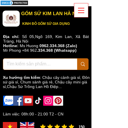
GỐM SỨ KIM LAN HÀ NỘI
KINH ĐÔ GỐM SỨ GIA DỤNG
Địa chỉ:
Số 05,Ngõ 169, Kim Lan, Xã Bát
Tràng, Hà Nội
Hotline:
Ms Huong
0962.334.368 (Zalo)
Mr Phong
+84 962
.
334.368
(Whatsapp)
Xu hướng tìm kiếm
:
Chậu cây cảnh giá sỉ
,
Đôn
sứ giá sỉ
,
Chum sành giá rẻ
,
Chậu cây mini giá
sỉ,Chậu Sứ Trồng Lan Hồ Điệp...
Làm việc: 08h:00 - 21:00 T2 - CN
150