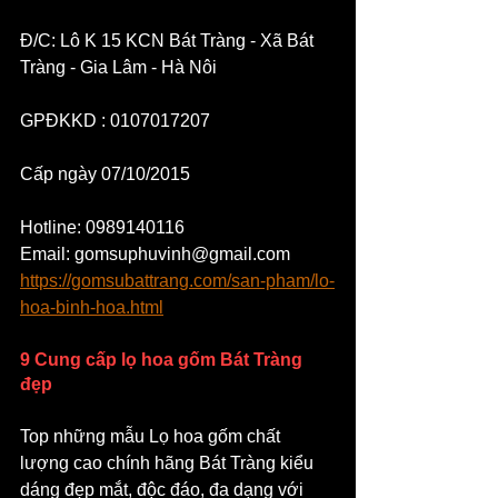
Đ/C: Lô K 15 KCN Bát Tràng - Xã Bát 
Tràng - Gia Lâm - Hà Nôi
GPĐKKD : 0107017207
Cấp ngày 07/10/2015
Hotline: 0989140116
Email: gomsuphuvinh@gmail.com
https://gomsubattrang.com/san-pham/lo-
hoa-binh-hoa.html
9 Cung cấp lọ hoa gốm Bát Tràng 
đẹp
Top những mẫu Lọ hoa gốm chất 
lượng cao chính hãng Bát Tràng kiểu 
dáng đẹp mắt, độc đáo, đa dạng với 