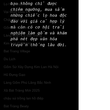
bạn không chỉ được 
Lọ Hoa Đẹp
chiêm ngưỡng, mua sắm 
Vại Muối Dưa Cà
những chiếc lọ hoa độc 
Chậu Hoa Đẹp
đáo với giá cả hợp lý 
mà còn có cơ hội trải 
Gốm sứ tâm linh
nghiệm làm gốm và khám 
Làng Gốm Cổ Bát Tràng
phá nét đẹp văn hóa 
Kim Lan Ceramics
truyền thống lâu đời.
Bat Trang Village
Du Lịch
Gốm Sứ Xây Dựng Kim Lan Hà Nội
Hũ Đựng Gạo
Làng Gốm Phù Lãng Bắc Ninh
Xã Bát Tràng Mới 2025
chậu sứ trồng lan hồ điệp
Bát Tràng Beaty