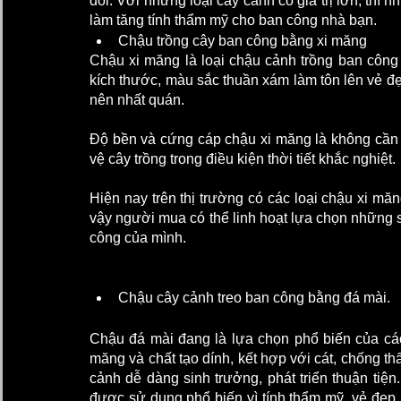
đối. Với những loại cây cảnh có giá trị lớn, thì
làm tăng tính thẩm mỹ cho ban công nhà bạn.  
Chậu trồng cây ban công bằng xi măng
Chậu xi măng là loại chậu cảnh trồng ban công
kích thước, màu sắc thuần xám làm tôn lên vẻ đẹ
nên nhất quán. 
Độ bền và cứng cáp chậu xi măng là không cần b
vệ cây trồng trong điều kiện thời tiết khắc nghiệt. 
Hiện nay trên thị trường có các loại chậu xi măn
vậy người mua có thể linh hoạt lựa chọn những 
công của mình. 
Chậu cây cảnh treo ban công bằng đá mài. 
Chậu đá mài đang là lựa chọn phổ biến của các
măng và chất tạo dính, kết hợp với cát, chống th
cảnh dễ dàng sinh trưởng, phát triển thuận tiện
được sử dụng phổ biến vì tính thẩm mỹ, vẻ đẹp h