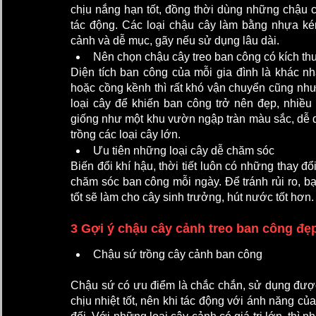
chịu nắng hạn tốt, đồng thời dùng những chậu c
tác động. Các loại chậu cây làm bằng nhựa ké
cảnh và dễ mục, gãy nếu sử dụng lâu dài. 
Nên chọn chậu cây treo ban công có kích thư
Diện tích ban công của mỗi gia đình là khác 
hoặc cồng kềnh thì rất khó vận chuyển cũng như
loại cây để khiến ban công trở nên đẹp, nhiề
giống như một khu vườn ngập tràn màu sắc, dễ dà
trồng các loại cây lớn. 
Ưu tiên những loại cây dễ chăm sóc
Biến đổi khí hậu, thời tiết luôn có những thay đ
chăm sóc ban công mỗi ngày. Để tránh rủi ro, b
tốt sẽ làm cho cây sinh trưởng, hút nước tốt hơn.
3 Gợi ý chậu cây cảnh treo ban công đẹ
Chậu sứ trồng cây cảnh ban công
Chậu sứ có ưu điểm là chắc chắn, sử dụng được
chịu nhiệt tốt, nên khi tác động với ánh năng củ