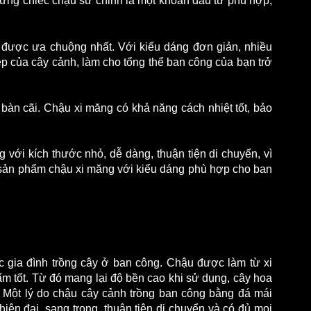
 những chiếc chậu sứ chỉnh là một khoản đầu tư phù hợp, 
 được ưa chuộng nhất. Với kiểu dáng đơn giản, nhiều 
p của cây cảnh, làm cho tổng thể ban công của bạn trở 
àn cãi. Chậu xi măng có khả năng cách nhiệt tốt, bảo 
g với kích thước nhỏ, dễ dàng, thuận tiện di chuyển, vì 
sản phẩm chậu xi măng với kiểu dáng phù hợp cho ban 
 gia đình trồng cây ở ban công. Chậu được làm từ xi 
ấm tốt. Từ đó mang lại độ bền cao khi sử dụng, cây hoa 
. Một lý do chậu cây cảnh trồng ban công bằng đá mái 
iện đại, sang trọng, thuận tiện di chuyển và có đủ mọi 