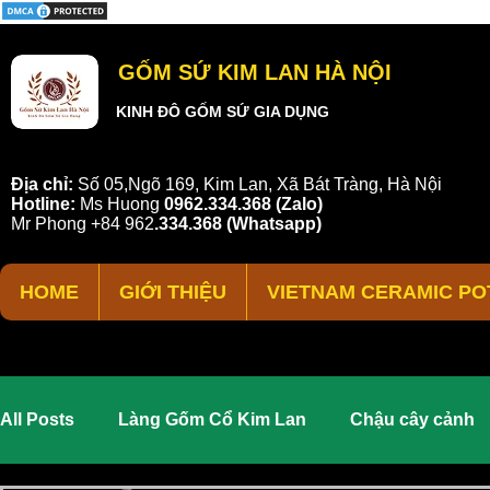
GỐM SỨ KIM LAN HÀ NỘI
KINH ĐÔ GỐM SỨ GIA DỤNG
Địa chỉ:
Số 05,Ngõ 169, Kim Lan, Xã Bát Tràng, Hà Nội
Hotline:
Ms Huong
0962.334.368 (Zalo)
Mr Phong
+84 962
.
334.368
(Whatsapp)
HOME
GIỚI THIỆU
VIETNAM CERAMIC PO
All Posts
Làng Gốm Cổ Kim Lan
Chậu cây cảnh