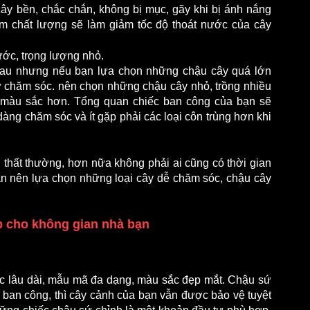
ây bền, chắc chắn, không bị mục, gãy khi bị ánh nắng 
m chất lượng sẽ làm giảm tốc độ thoát nước của cây 
ớc, trọng lượng nhỏ. 
nhau nhưng nếu bạn lựa chọn những chậu cây quá lớn 
 chăm sóc. nên chọn những chậu cây nhỏ, trồng nhiều 
u màu sắc hơn. Tổng quan chiếc ban công của bạn sẽ 
ng chăm sóc và ít gặp phải các loại côn trùng hơn khi 
ổi thất thường, hơn nữa không phải ai cũng có thời gian 
ạn nên lựa chọn những loại cây dễ chăm sóc, chậu cây 
 
p cho không gian nhà bạn
 lâu dài, mẫu mã đa dạng, màu sắc đẹp mắt. Chậu sứ 
a ban công, thì cây cảnh của bạn vẫn được bảo vệ tuyệt 