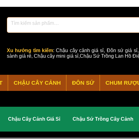
Xu hướng tìm kiếm
:
Chậu cây cảnh giá sỉ
,
Đôn sứ giá sỉ
sành giá rẻ
,
Chậu cây mini giá sỉ,Chậu Sứ Trồng Lan Hồ Điệ
T
CHẬU CÂY CẢNH
ĐÔN SỨ
CHUM RƯỢ
Chậu Cây Cảnh Giá Sỉ
Chậu Sứ Trồng Cây Cảnh