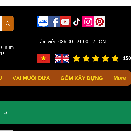
Làm việc: 08h:00 - 21:00 T2 - CN
,
Chum
p...
150
đánh giá trung bình là 3 /
U
VẠI MUỐI DƯA
GỐM XÂY DỰNG
More