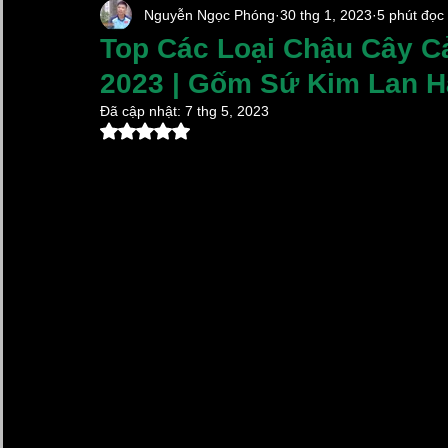
Nguyễn Ngọc Phóng
30 thg 1, 2023
5 phút đọc
Chậu Sứ Trồng Lan Hồ Điệp
Chậu Cây Cảnh Xi 
Top Các Loại Chậu Cây C
2023 | Gốm Sứ Kim Lan H
Chum sành ngâm rượu
Lọ Hoa Đẹp
Vại Muố
Đã cập nhật:
7 thg 5, 2023
Đã xếp hạng NaN/5 sao.
Làng Gốm Cổ Bát Tràng
Kim Lan Ceramics
Gốm Sứ Xây Dựng Kim Lan Hà Nội
Hũ Đựng Gạ
Xã Bát Tràng Mới 2025
chậu sứ trồng lan hồ điệp