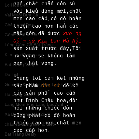
nhé.chắc chắn đôn sứ 
Lọ Hoa Đẹp
với kiểu dáng mới,chất 
Vại Muối Dưa Cà
men cao cấp,có độ hoàn 
Chậu Hoa Đẹp
thiện cao hơn hẳn các 
mẫu đôn đã được 
xưởng 
Gốm sứ tâm linh
Gốm sứ Kim Lan Hà Nội
Làng Gốm Cổ Bát Tràng
sản xuất trước đây,Tôi 
Kim Lan Ceramics
hy vọng sẽ không làm 
bạn thất vọng.

Bat Trang Village
Du Lịch
Chúng tôi cam kết những 
Gốm Sứ Xây Dựng Kim Lan Hà Nội
sản phẩm
 đôn sứ 
để kê 
các sản phẩm cao cấp 
Hũ Đựng Gạo
như Bình Chậu hoa,đòi 
Làng Gốm Phù Lãng Bắc Ninh
hỏi những chiếc đôn 
Xã Bát Tràng Mới 2025
cũng phải có độ hoàn 
thiện cao hơn,chất men 
chậu sứ trồng lan hồ điệp
cao cấp hơn.

Bát Tràng Beaty