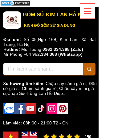
GỐM SỨ KIM LAN HÀ NỘI
KINH ĐÔ GỐM SỨ GIA DỤNG
Địa chỉ:
Số 05,Ngõ 169, Kim Lan, Xã Bát
Tràng, Hà Nội
Hotline:
Ms Huong
0962.334.368 (Zalo)
Mr Phong
+84 962
.
334.368
(Whatsapp)
Xu hướng tìm kiếm
:
Chậu cây cảnh giá sỉ
,
Đôn
sứ giá sỉ
,
Chum sành giá rẻ
,
Chậu cây mini giá
sỉ,Chậu Sứ Trồng Lan Hồ Điệp...
Làm việc: 08h:00 - 21:00 T2 - CN
150