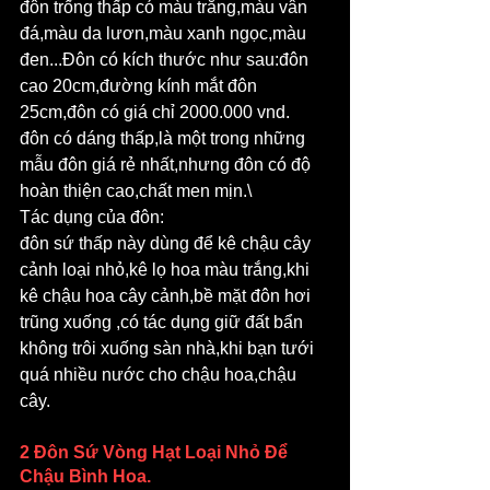
đôn trống thấp có màu trắng,màu vân 
đá,màu da lươn,màu xanh ngọc,màu 
đen...Đôn có kích thước như sau:đôn 
cao 20cm,đường kính mắt đôn 
25cm,đôn có giá chỉ 2000.000 vnd.
đôn có dáng thấp,là một trong những 
mẫu đôn giá rẻ nhất,nhưng đôn có độ 
hoàn thiện cao,chất men mịn.\
Tác dụng của đôn:
đôn sứ thấp này dùng để kê chậu cây 
cảnh loại nhỏ,kê lọ hoa màu trắng,khi 
kê chậu hoa cây cảnh,bề mặt đôn hơi 
trũng xuống ,có tác dụng giữ đất bẩn 
không trôi xuống sàn nhà,khi bạn tưới 
quá nhiều nước cho chậu hoa,chậu 
cây.
2 Đôn Sứ Vòng Hạt Loại Nhỏ Để 
Chậu Bình Hoa.