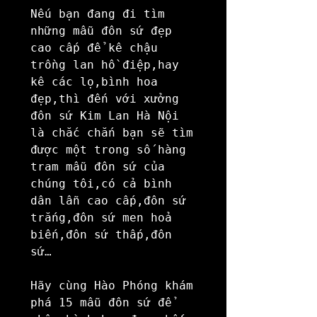
Nếu bạn đang đi tìm 
những mẫu đôn sứ đẹp 
cao cấp để kê chậu 
trồng lan hồ điệp,hay 
kê các lọ,bình hoa 
đẹp,thì đến với xưởng 
đôn sứ Kim Lan Hà Nội 
là chắc chắn bạn sẽ tìm 
được một trong số hàng 
tram mẫu đôn sứ của 
chúng tôi,có cả bình 
dân lẫn cao cấp,đôn sứ 
trắng,đôn sứ men hoả 
biến,đôn sứ thấp,đôn 
sứ…

Hãy cùng Hào Phóng khám 
phá 15 mẫu đôn sứ để 