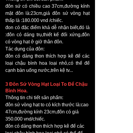
đôn sứ có chiều cao 37cm,đường kính 
mặt đôn là:23cm,giá đôn sứ vòng hạt 
thấp là :180.000 vnd /chiếc.
đon có đặc điểm khá dễ nhận biết,đó là 
:đôn có dáng trụ,thiết kế đối xứng,đôn 
có vòng hạt ở giữ thân đôn.
Tác dụng của đôn:
đôn có dáng thon thích hợp kê để các 
loại chậu bình hoa loại nhỏ,có thể để 
cạnh bàn uống nước,trên kệ tv...
3 Đôn Sứ Vòng Hạt Loại To Để Chậu 
Bình Hoa.
Thông tin chi tiết sản phẩm:
đôn sứ vòng hạt to có kích thước là:cao 
47cm,đường kính 23cm,đôn có giá 
350.000 vnd/chiếc.
đôn có dáng thon thích hợp kê để các 