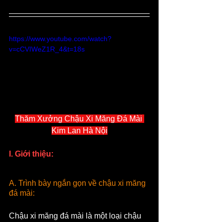
https://www.youtube.com/watch?
v=cCVIWeZ1R_4&t=18s
Thăm Xưởng Chậu Xi Măng Đá Mài 
Kim Lan Hà Nội
I. Giới thiệu:
A. Trình bày ngắn gọn về chậu xi măng 
đá mài:
Chậu xi măng đá mài là một loại chậu 