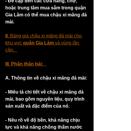
- Đề cập đến các cửa hàng, chợ, 
hoặc trung tâm mua sắm trong quận 
Gia Lâm có thể mua chậu xi măng đá 
mài.
II.
 Bảng giá chậu xi măng đá mài cho 
khu vực 
quận Gia Lâm
 và vùng lân 
cận.   
III. Phần thân bài:
A. Thông tin về chậu xi măng đá mài:
- Miêu tả chi tiết về chậu xi măng đá 
mài, bao gồm nguyên liệu, quy trình 
sản xuất và đặc điểm của nó.
- Nêu rõ về độ bền, khả năng chịu 
lực và khả năng chống thấm nước 