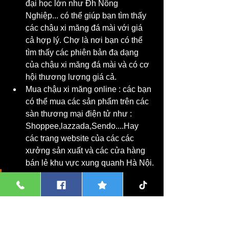
đại học lớn như Đh Nông 
Nghiệp... có thể giúp bạn tìm thấy 
các chậu xi măng đá mài với giá 
cả hợp lý. Chợ là nơi bạn có thể 
tìm thấy các phiên bản đa dạng 
của chậu xi măng đá mài và có cơ 
hội thương lượng giá cả.
Mua chậu xi măng online : các bạn 
có thể mua các sản phẩm trên các 
sàn thương mại điện tử như : 
Shoppee,lazzada,Sendo....Hay 
các trang website của các các 
xưởng sản xuất và các cửa hàng 
bán lẻ khu vực xung quanh Hà Nội.
Các bạn có thể xem thêm các mẫu 
chậu xi măng đá mài 
tại đây
Khi tìm mua chậu xi măng đá mài ở 
quận Gia Lâm
, hãy xem xét thông tin 