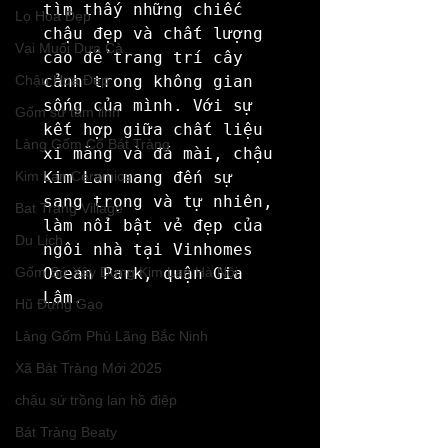
tìm thấy những chiếc 
Lọ Hoa Đẹp
chậu đẹp và chất lượng 
Vại Muối Dưa Cà
cao để trang trí cây 
Chậu Hoa Đẹp
cảnh trong không gian 
sống của mình. Với sự 
Gốm sứ tâm linh
kết hợp giữa chất liệu 
Làng Gốm Cổ Bát Tràng
xi măng và đá mài, chậu 
Kim Lan Ceramics
Kim Lan mang đến sự 
sang trọng và tự nhiên, 
Bat Trang Village
làm nổi bật vẻ đẹp của 
Du Lịch
ngôi nhà tại Vinhomes 
Gốm Sứ Xây Dựng Kim Lan Hà Nội
Ocean Park, quận Gia 
Lâm.
Hũ Đựng Gạo
Làng Gốm Phù Lãng Bắc Ninh
Xã Bát Tràng Mới 2025
chậu sứ trồng lan hồ điệp
Bát Tràng Beaty