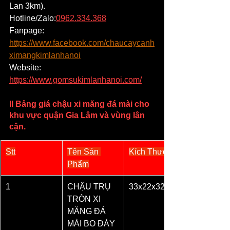
Lan 3km).
Hotline/Zalo:
0962.334.368
Fanpage: 
https://www.facebook.com/chaucaycanh
ximangkimlanhanoi
Website: 
https://www.gomsukimlanhanoi.com/
II Bảng giá chậu xi măng đá mài cho 
khu vực 
quận Gia Lâm
 và vùng lân 
cận.
Stt
Tên Sản 
Kích Thước
Phẩm
1
CHẬU TRỤ 
33x22x32
TRÒN XI 
MĂNG ĐÁ 
MÀI BO ĐÁY