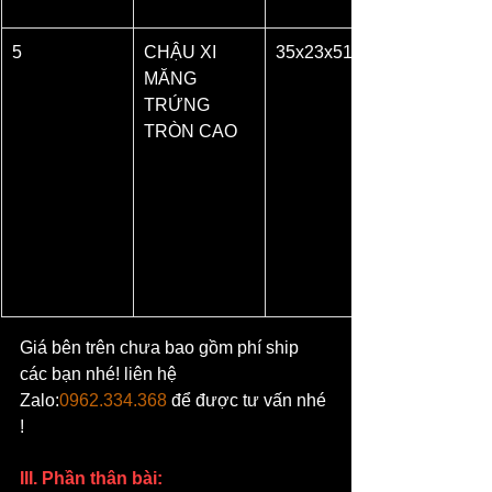
5
CHẬU XI 
35x23x51
MĂNG 
TRỨNG 
TRÒN CAO
Giá bên trên chưa bao gồm phí ship 
các bạn nhé! liên hệ 
Zalo:
0962.334.368
 để được tư vấn nhé 
!
III. Phần thân bài: