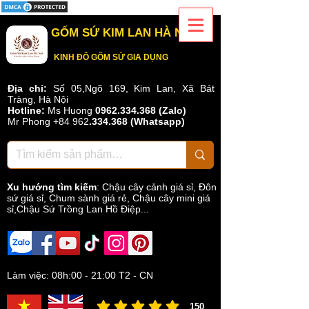
GỐM SỨ KIM LAN HÀ NỘI
KINH ĐÔ GỐM SỨ GIA DỤNG
Địa chỉ:
Số 05,Ngõ 169, Kim Lan, Xã Bát
Tràng, Hà Nội
Hotline:
Ms Huong
0962.334.368 (Zalo)
Mr Phong
+84 962
.
334.368
(Whatsapp)
Xu hướng tìm kiếm
:
Chậu cây cảnh giá sỉ
,
Đôn
sứ giá sỉ
,
Chum sành giá rẻ
,
Chậu cây mini giá
sỉ,Chậu Sứ Trồng Lan Hồ Điệp...
Làm việc: 08h:00 - 21:00 T2 - CN
150