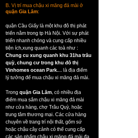
B. Vị trí mua chậu xi măng đá mài ở 
quận Gia Lâm
:
quận Cầu Giấy là một khu đô thị phát 
triển nằm trong tp Hà Nội. Với sự phát 
triển nhanh chóng và cung cấp nhiều 
tiện ích,xung quanh các toà như : 
Chung cu xung quanh khu 31ha trâu 
quỳ, chung cư trong khu đô thị 
Vinhomes ocean Park.
... là địa điểm 
lý tưởng để mua chậu xi măng đá mài.
Trong 
quận Gia Lâm
, có nhiều địa 
điểm mua sắm chậu xi măng đá mài 
như cửa hàng, chợ Trâu Quỳ, hoặc 
trung tâm thương mại. Các cửa hàng 
chuyên về trang trí nội thất, gốm sứ 
hoặc chậu cây cảnh có thể cung cấp 
các sản phẩm chậu xi măng đá mài đa 