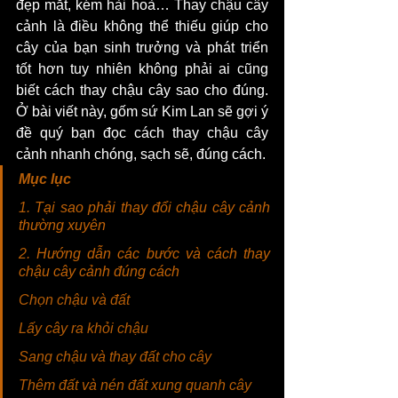
đẹp mắt, kém hài hoà… Thay chậu cây 
cảnh là điều không thể thiếu giúp cho 
cây của bạn sinh trưởng và phát triển 
tốt hơn tuy nhiên không phải ai cũng 
biết cách thay chậu cây sao cho đúng. 
Ở bài viết này, gốm sứ Kim Lan sẽ gợi ý 
đề quý bạn đọc cách thay chậu cây 
cảnh nhanh chóng, sạch sẽ, đúng cách. 
Mục lục 
1.
 Tại sao phải thay đổi chậu cây cảnh 
thường xuyên
2. 
Hướng dẫn các bước và cách thay 
chậu cây cảnh đúng cách
Chọn chậu và đất
Lấy cây ra khỏi chậu
Sang chậu và thay đất cho cây
Thêm đất và nén đất xung quanh cây