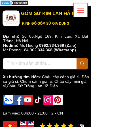
GỐM SỨ KIM LAN HÀ NỘI
KINH ĐÔ GỐM SỨ GIA DỤNG
Địa chỉ:
Số 05,Ngõ 169, Kim Lan, Xã Bát
Tràng, Hà Nội
Hotline:
Ms Huong
0962.334.368 (Zalo)
Mr Phong
+84 962
.
334.368
(Whatsapp)
Xu hướng tìm kiếm
:
Chậu cây cảnh giá sỉ
,
Đôn
sứ giá sỉ
,
Chum sành giá rẻ
,
Chậu cây mini giá
sỉ,Chậu Sứ Trồng Lan Hồ Điệp...
Làm việc: 08h:00 - 21:00 T2 - CN
150