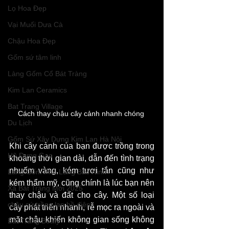
Lọ Hoa Đẹp
Vại Muối Dưa Cà
Chậu Hoa Đẹp
Gốm sứ tâm linh
Làng Gốm Cổ Bát Tràng
Kim Lan Ceramics
Bat Trang Village
Cách thay chậu cây cảnh nhanh chóng 
Du Lịch
Gốm Sứ Xây Dựng Kim Lan Hà Nội
Khi cây cảnh của bạn được trồng trong 
Hũ Đựng Gạo
khoảng thời gian dài, dẫn đến tình trạng 
nhuốm vàng, kém tươi tắn cũng như 
Làng Gốm Phù Lãng Bắc Ninh
kém thẩm mỹ, cũng chính là lúc bạn nên 
Xã Bát Tràng Mới 2025
thay chậu và đất cho cây. Một số loại 
chậu sứ trồng lan hồ điệp
cây phát triển nhanh, rễ mọc ra ngoài và 
mặt chậu khiến không gian sống không 
Bát Tràng Beaty