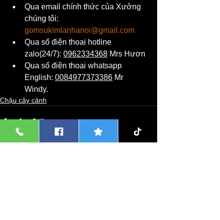
Qua email chính thức của Xưởng 
chúng tôi: 
gomsukimlanhanoi@gmail.com
Qua số điện thoại hotline 
zalo(24/7): 
0962334368
 Mrs Hươn
Qua số điện thoại whatsapp 
English: 
0084977373386
 Mr 
Windy.
Chậu cây cảnh
Xem tất cả
Bài đăng liên quan