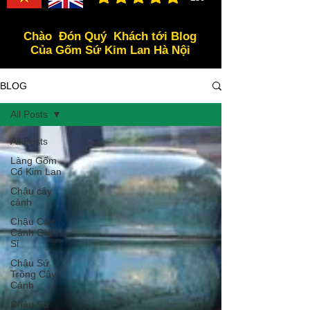
đánh giá trung bình là 3 /5, dựa trên 150 bình ch
Chào Đón Quý Khách tới Blog
Của Gốm Sứ Kim Lan Hà Nội
BLOG
All Posts
All Posts
Làng Gốm
Cổ Kim Lan
Chậu cây
cảnh
Chậu Cây
Cảnh Giá
Sỉ
Chậu Sứ
Trồng Cây
Cảnh
Chậu Sứ