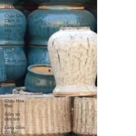
Trồng Lan
Hồ Điệp
Chậu Cây
Cảnh Xi
Măng Hà
Nội
chậu cây
mini
Đôn Sứ
Chum sành
ngâm rượu
Lọ Hoa
Đẹp
Vại Muối
Dưa Cà
Chậu Hoa
Đẹp
Gốm sứ
tâm linh
Làng Gốm
Cổ Bát