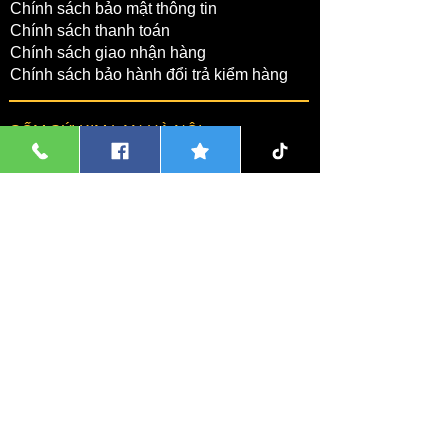
​HOME
Chính sách bảo mật thông tin
Chính sách thanh toán
Chính sách giao nhận hàng
Chính sách bảo hành đổi trả kiểm hàng
GỐM SỨ KIM LAN HÀ NỘI
Hộ kinh doanh:Nguyễn Thị Thanh Hương
Số đăng ký hộ kinh doanh:01J8020674
Nơi cấp:Phòng Tài Chính Kế
Hoạch,Huyện Gia Lâm,TP Hà Nội
Địa Chỉ Trụ Sở Hộ Kinh Doanh:Số
05,Ngõ 169,Kim Lan, Bát Tràng,Hà
Nội.
Chi tiết
Xưởng gốm sứ tại:
Số nhà 02,ngách
95/3,Ngõ 95,Kim Lan,
Bát Tràng
,Tp Hà
Nội.
Chi tiết
Xưởng sản xuất chậu xi măng tại:Công