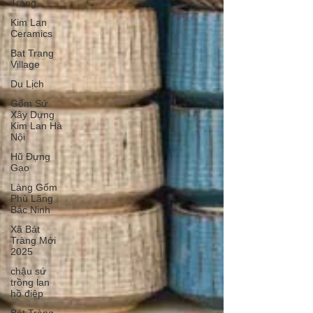
Tràng
Kim Lan
Ceramics
Bat Trang
Village
Du Lịch
Gốm Sứ
Xây Dựng
Kim Lan Hà
Nội
Hũ Đựng
Gạo
Làng Gốm
Phù Lãng
Bắc Ninh
Xã Bát
Tràng Mới
2025
chậu sứ
trồng lan
hồ điệp