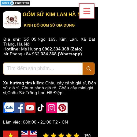
GỐM SỨ KIM LAN HÀ NỘI
KINH ĐÔ GỐM SỨ GIA DỤNG
Địa chỉ:
Số 05,Ngõ 169, Kim Lan, Xã Bát
Tràng, Hà Nội
Hotline:
Ms Huong
0962.334.368 (Zalo)
Mr Phong
+84 962
.
334.368
(Whatsapp)
Xu hướng tìm kiếm
:
Chậu cây cảnh giá sỉ
,
Đôn
sứ giá sỉ
,
Chum sành giá rẻ
,
Chậu cây mini giá
sỉ,Chậu Sứ Trồng Lan Hồ Điệp...
Làm việc: 08h:00 - 21:00 T2 - CN
150