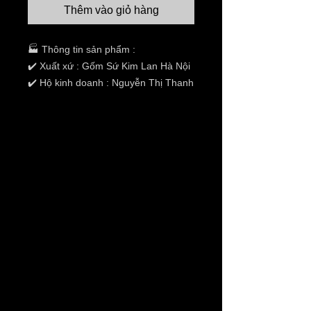
Thêm vào giỏ hàng
🏭 Thông tin sản phẩm :
✔️ Xuất xứ : Gốm Sứ Kim Lan Hà Nội
✔️ Hộ kinh doanh : Nguyễn Thị Thanh
Hương
✔️ Địa chỉ :Thôn 03 ,Xã Kim
Lan,Huyện Gia Lâm,TP Hà Nội
✔️ Tình trạng:hàng mới 100%
✔️ Chất liệu: xi măng.
✔️ Kích thước: khay mini bát
con,chiều dài 25,rộng 20,cao
12cm,sâu 10cm
✔️ Giao hàng toàn quốc ( thanh toán
khi nhận hàng)
✔️ Giá không bao gồm VAT và phí
vận chuyển.
THANH TOÁN ONLINE