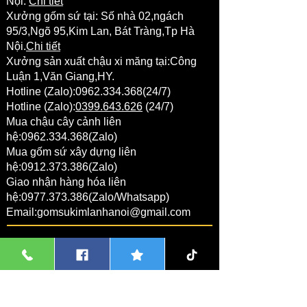
Nội.
Chi tiết
Xưởng gốm sứ tại:
Số nhà 02,ngách
95/3,Ngõ 95,Kim Lan,
Bát Tràng
,Tp Hà
Nội.
Chi tiết
Xưởng sản xuất chậu xi măng tại:Công
Luận 1,Văn Giang,HY.
Hotline (Zalo):
0962.334.368
(24/7)
Hotline (Zalo):
0399.643.626
(24/7)
Mua chậu cây cảnh liên
hệ:
0962.334.368
(Zalo)
Mua gốm sứ xây dựng liên
hệ:
0912.373.386
(Zalo)
Giao nhận hàng hóa liên
hệ:
0977.373.386
(Zalo/Whatsapp)
Email:
gomsukimlanhanoi@gmail.com
THANH TOÁN ONLINE
1 Nguyễn Thị Thanh Hương
NGÂN HÀNG VIETCOMBANK:
Chủ tài khoản:Nguyễn Thị Thanh Hương