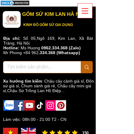
GỐM SỨ KIM LAN HÀ NỘI
KINH ĐÔ GỐM SỨ GIA DỤNG
Địa chỉ:
Số 05,Ngõ 169, Kim Lan, Xã Bát
Tràng, Hà Nội
Hotline:
Ms Huong
0962.334.368 (Zalo)
Mr Phong
+84 962
.
334.368
(Whatsapp)
Xu hướng tìm kiếm
:
Chậu cây cảnh giá sỉ
,
Đôn
sứ giá sỉ
,
Chum sành giá rẻ
,
Chậu cây mini giá
sỉ,Chậu Sứ Trồng Lan Hồ Điệp...
Làm việc: 08h:00 - 21:00 T2 - CN
150