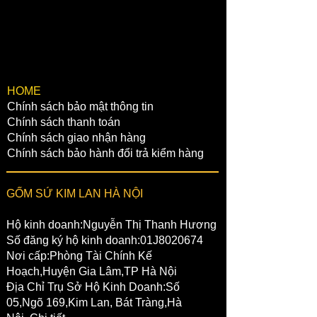
✔️1 NGÂN HÀNG VIETCOMBANK:
Chủ tài khoản:Nguyễn Ngọc Phóng
STK: 0021000355051
Chi nhánh:Hoàn Kiếm,Hà Nội
✔️2 NGÂN HÀNG BIDV:
Chủ tài khoản:Nguyễn Ngọc Phóng
​HOME
Chính sách bảo mật thông tin
STK: 46610001013006
Chính sách thanh toán
Chi Nhánh:Văn Giang,Hưng Yên
Chính sách giao nhận hàng
Chính sách bảo hành đổi trả kiểm hàng
GỐM SỨ KIM LAN HÀ NỘI
Hộ kinh doanh:Nguyễn Thị Thanh Hương
Số đăng ký hộ kinh doanh:01J8020674
Nơi cấp:Phòng Tài Chính Kế
Hoạch,Huyện Gia Lâm,TP Hà Nội
Địa Chỉ Trụ Sở Hộ Kinh Doanh:Số
05,Ngõ 169,Kim Lan, Bát Tràng,Hà