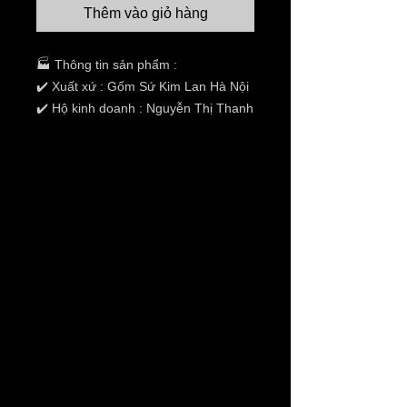
Thêm vào giỏ hàng
🏭 Thông tin sản phẩm :
✔️ Xuất xứ : Gốm Sứ Kim Lan Hà Nội
✔️ Hộ kinh doanh : Nguyễn Thị Thanh
Hương
✔️ Địa chỉ :Thôn 03 ,Xã Kim
Lan,Huyện Gia Lâm,TP Hà Nội
✔️ Tình trạng:hàng mới 100%
✔️ Chất liệu: xi măng.
✔️ Kích thước: khay 1989 có chiều dài
39cm rộng 28cm ,cao 20 cm,sâu lòng
13cm.
✔️ Giao hàng toàn quốc ( thanh toán
khi nhận hàng)
✔️ Giá không bao gồm VAT và phí
vận chuyển.
THANH TOÁN ONLINE