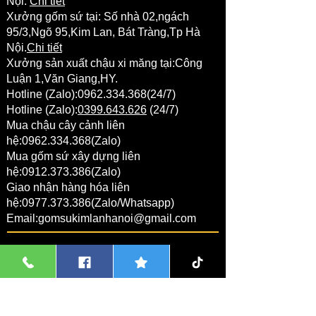
Nội.
Chi tiết
Xưởng gốm sứ tại:
Số nhà 02,ngách
95/3,Ngõ 95,Kim Lan,
Bát Tràng
,Tp Hà
Nội.
Chi tiết
Xưởng sản xuất chậu xi măng tại:Công
Luận 1,Văn Giang,HY.
Hotline (Zalo):
0962.334.368
(24/7)
Hotline (Zalo):
0399.643.626
(24/7)
Mua chậu cây cảnh liên
hệ:
0962.334.368
(Zalo)
Mua gốm sứ xây dựng liên
hệ:
0912.373.386
(Zalo)
Giao nhận hàng hóa liên
hệ:
0977.373.386
(Zalo/Whatsapp)
Email:
gomsukimlanhanoi@gmail.com
THANH TOÁN ONLINE
1 Nguyễn Thị Thanh Hương
NGÂN HÀNG VIETCOMBANK:
Chủ tài khoản:Nguyễn Thị Thanh Hương