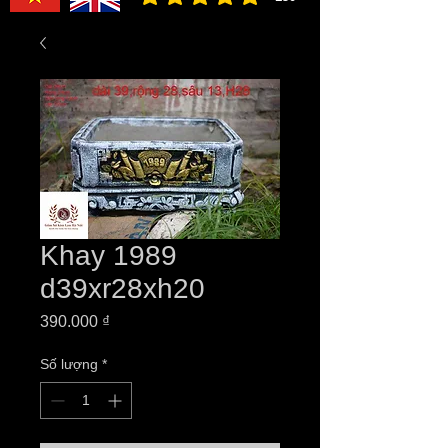
đánh giá trung bình là 3 /5, dựa trên 150 bình ch
Khay 1989
d39xr28xh20
Giá
390.000 ₫
Số lượng
*