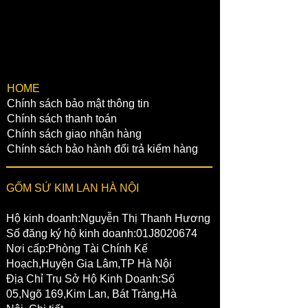
✔️1 NGÂN HÀNG VIETCOMBANK:
Chủ tài khoản:Nguyễn Ngọc Phóng
STK: 0021000355051
Chi nhánh:Hoàn Kiếm,Hà Nội
✔️2 NGÂN HÀNG BIDV:
Chủ tài khoản:Nguyễn Ngọc Phóng
​HOME
Chính sách bảo mật thông tin
STK: 46610001013006
Chính sách thanh toán
Chi Nhánh:Văn Giang,Hưng Yên
Chính sách giao nhận hàng
Chính sách bảo hành đổi trả kiểm hàng
GỐM SỨ KIM LAN HÀ NỘI
Hộ kinh doanh:Nguyễn Thị Thanh Hương
Số đăng ký hộ kinh doanh:01J8020674
Nơi cấp:Phòng Tài Chính Kế
Hoạch,Huyện Gia Lâm,TP Hà Nội
Địa Chỉ Trụ Sở Hộ Kinh Doanh:Số
05,Ngõ 169,Kim Lan, Bát Tràng,Hà