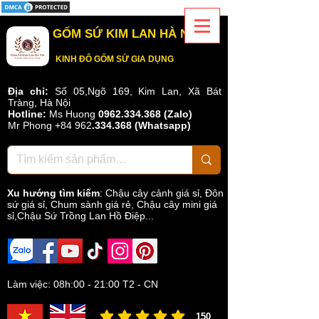
GỐM SỨ KIM LAN HÀ NỘI
KINH ĐÔ GỐM SỨ GIA DỤNG
Địa chỉ:
Số 05,Ngõ 169, Kim Lan, Xã Bát
Tràng, Hà Nội
Hotline:
Ms Huong
0962.334.368 (Zalo)
Mr Phong
+84 962
.
334.368
(Whatsapp)
Xu hướng tìm kiếm
:
Chậu cây cảnh giá sỉ
,
Đôn
sứ giá sỉ
,
Chum sành giá rẻ
,
Chậu cây mini giá
sỉ,Chậu Sứ Trồng Lan Hồ Điệp...
Làm việc: 08h:00 - 21:00 T2 - CN
150