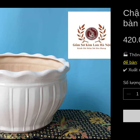
Chậ
bàn
420.
🏭 Thôn
để bàn
:
✔️ Xuất
✔️ Hộ k
Số lượn
Hương
✔️ Địa c
Lâm,TP 
✔️ Tình
✔️ Chất 
✔️ Kích
28cm.ch
✔️ Giao 