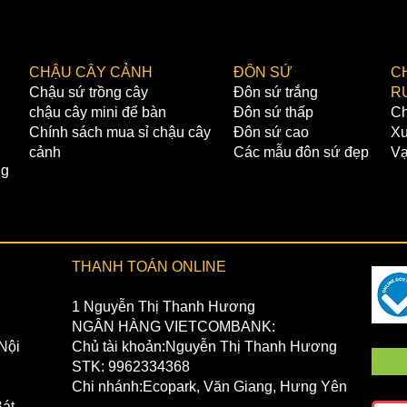
nhận hà
✔️ Giá 
chuyển.
CHẬU CÂY CẢNH
ĐÔN SỨ
C
THANH 
Chậu sứ trồng cây
Đôn sứ trắng
R
✔️1 NG
chậu cây mini để bàn
Đôn sứ thấp
Ch
Chủ tài
Chính sách mua sỉ chậu cây
Đôn sứ cao
Xư
STK: 0
cảnh
Các mẫu đôn sứ đẹp
Vạ
Chi nhá
ng
✔️2 NG
Chủ tài
STK: 4
Chi Nhá
THANH TOÁN ONLINE
1 Nguyễn Thị Thanh Hương
NGÂN HÀNG VIETCOMBANK:
Nội
Chủ tài khoản:Nguyễn Thị Thanh Hương
STK: 9962334368
Chi nhánh:Ecopark, Văn Giang, Hưng Yên
át