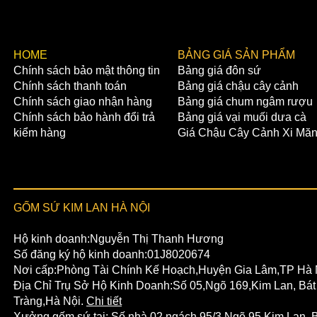
​HOME
BẢNG GIÁ SẢN PHẨM
Chính sách bảo mật thông tin
Bảng giá đôn sứ
Chính sách thanh toán
Bảng giá chậu cây cảnh
Chính sách giao nhận hàng
Bảng giá chum ngâm rượu
Chính sách bảo hành đổi trả
Bảng giá vại muối dưa cà
kiểm hàng
Giá Chậu Cây Cảnh Xi Mă
GỐM SỨ KIM LAN HÀ NỘI
Hộ kinh doanh:Nguyễn Thị Thanh Hương
Số đăng ký hộ kinh doanh:01J8020674
Nơi cấp:Phòng Tài Chính Kế Hoạch,Huyện Gia Lâm,TP Hà 
Địa Chỉ Trụ Sở Hộ Kinh Doanh:Số 05,Ngõ 169,Kim Lan, Bát
Tràng,Hà Nội.
Chi tiết
Xưởng gốm sứ tại:
Số nhà 02,ngách 95/3,Ngõ 95,Kim Lan,
B