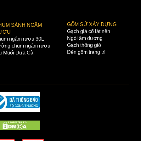
ng)
không bao gồm VAT và phí vận
GỐM SỨ XÂY DỰNG
HUM SÀNH NGÂM
TOÁN ONLINE
Gạch giả cổ lát nền
ƯỢU
ÂN HÀNG VIETCOMBANK:
Ngói âm dương
um ngâm rượu 30L
 khoản:Nguyễn Ngọc Phóng
Gạch thông gió
ởng chum ngâm rượu
021000355051
Đèn gốm trang trí
i Muối Dưa Cà
nh:Hoàn Kiếm,Hà Nội
ÂN HÀNG BIDV:
 khoản:Nguyễn Ngọc Phóng
6610001013006
nh:Văn Giang,Hưng Yên