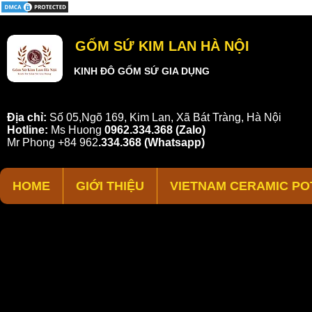
GỐM SỨ KIM LAN HÀ NỘI
KINH ĐÔ GỐM SỨ GIA DỤNG
Địa chỉ:
Số 05,Ngõ 169, Kim Lan, Xã Bát Tràng, Hà Nội
Hotline:
Ms Huong
0962.334.368 (Zalo)
Mr Phong
+84 962
.
334.368
(Whatsapp)
HOME
GIỚI THIỆU
VIETNAM CERAMIC PO