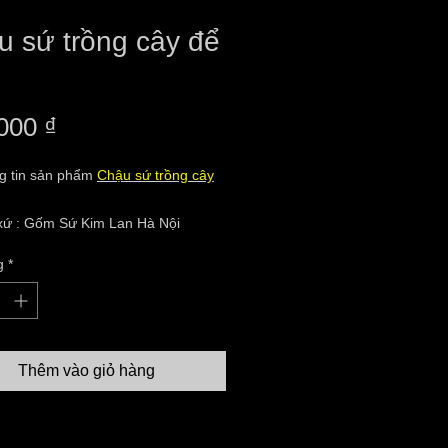
u sứ trồng cây để
Giá
000 ₫
g tin sản phẩm
Chậu sứ trồng cây
 xứ : Gốm Sứ Kim Lan Hà Nội
inh doanh : Nguyễn Thị Thanh
g
*
hỉ :Thôn 03 ,Xã Kim Lan,Huyện Gia
Hà Nội
 trạng:hàng mới 100%
liệu: gốm sứ
Thêm vào giỏ hàng
 thước: đường kính 47cm,chiều cao
ậu có nhiều màu men.
hàng toàn quốc ( thanh toán khi