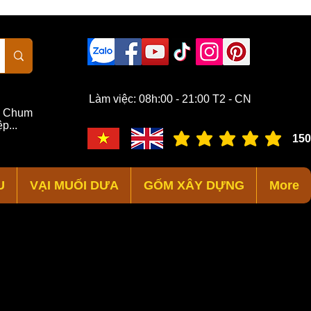
Làm việc: 08h:00 - 21:00 T2 - CN
,
Chum
p...
150
đánh giá trung bình là 3 /
U
VẠI MUỐI DƯA
GỐM XÂY DỰNG
More