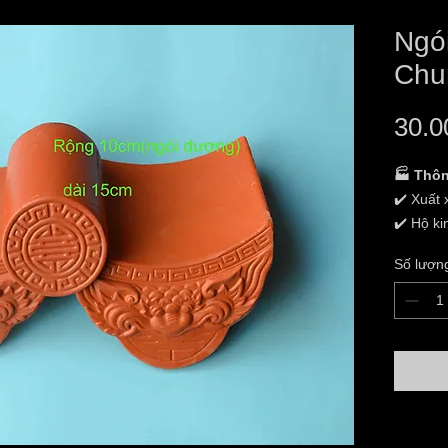
Ngó
Chu
30.0
🏭 Thôn
✔️ Xuất 
✔️ Hộ k
Hương
Số lượn
✔️ Địa c
Lâm,TP 
✔️ Tình
✔️ Chất 
✔️ Kích
có kích 
✔️ Giao 
nhận hà