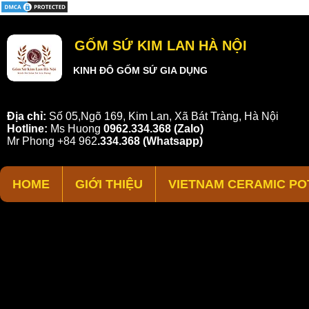
GỐM SỨ KIM LAN HÀ NỘI
KINH ĐÔ GỐM SỨ GIA DỤNG
Địa chỉ:
Số 05,Ngõ 169, Kim Lan, Xã Bát Tràng, Hà Nội
Hotline:
Ms Huong
0962.334.368 (Zalo)
Mr Phong
+84 962
.
334.368
(Whatsapp)
HOME
GIỚI THIỆU
VIETNAM CERAMIC PO