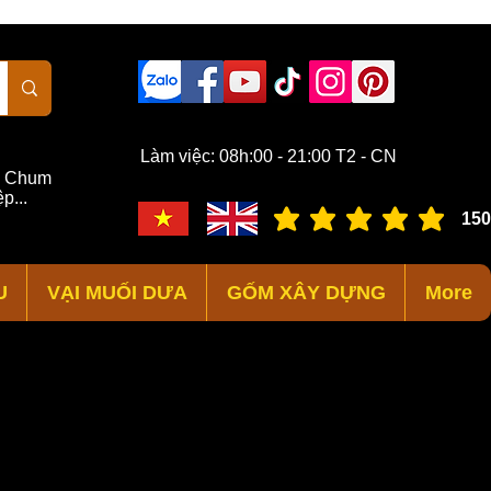
Làm việc: 08h:00 - 21:00 T2 - CN
,
Chum
p...
150
đánh giá trung bình là 3 /
U
VẠI MUỐI DƯA
GỐM XÂY DỰNG
More