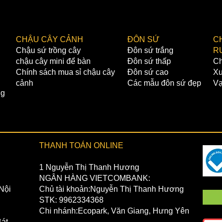
✔️ Giá 
chuyển.
CHẬU CÂY CẢNH
ĐÔN SỨ
C
Chậu sứ trồng cây
Đôn sứ trắng
R
chậu cây mini để bàn
Đôn sứ thấp
Ch
Chính sách mua sỉ chậu cây
Đôn sứ cao
Xư
cảnh
Các mẫu đôn sứ đẹp
Vạ
ng
THANH TOÁN ONLINE
1 Nguyễn Thị Thanh Hương
NGÂN HÀNG VIETCOMBANK:
Nội
Chủ tài khoản:Nguyễn Thị Thanh Hương
STK: 9962334368
Chi nhánh:Ecopark, Văn Giang, Hưng Yên
át