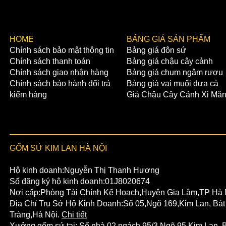
​HOME
BẢNG GIÁ SẢN PHẨM
Chính sách bảo mật thông tin
Bảng giá đôn sứ
Chính sách thanh toán
Bảng giá chậu cây cảnh
Chính sách giao nhận hàng
Bảng giá chum ngâm rượu
Chính sách bảo hành đổi trả
Bảng giá vại muối dưa cà
kiểm hàng
Giá Chậu Cây Cảnh Xi Mă
GỐM SỨ KIM LAN HÀ NỘI
Hộ kinh doanh:Nguyễn Thị Thanh Hương
Số đăng ký hộ kinh doanh:01J8020674
Nơi cấp:Phòng Tài Chính Kế Hoạch,Huyện Gia Lâm,TP Hà 
Địa Chỉ Trụ Sở Hộ Kinh Doanh:Số 05,Ngõ 169,Kim Lan, Bát
Tràng,Hà Nội.
Chi tiết
Xưởng gốm sứ tại:
Số nhà 02,ngách 95/3,Ngõ 95,Kim Lan,
B