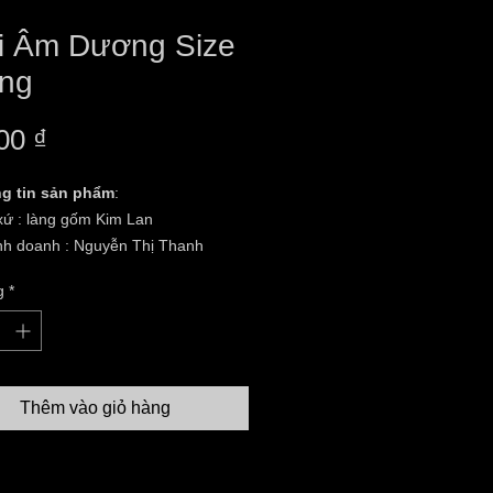
i Âm Dương Size
ng
Giá
00 ₫
g tin sản phẩm
:
xứ : làng gốm Kim Lan
inh doanh : Nguyễn Thị Thanh
g
*
hỉ :Thôn 03 ,Xã Kim Lan,Huyện Gia
Hà Nội
 trạng:hàng mới 100%
liệu: gốm sứ.
 thước: Ngói Âm Dương Size Chung
Thêm vào giỏ hàng
thước là rộng 16,5cm dài hơn 21cm.
hàng toàn quốc ( thanh toán khi
ng)