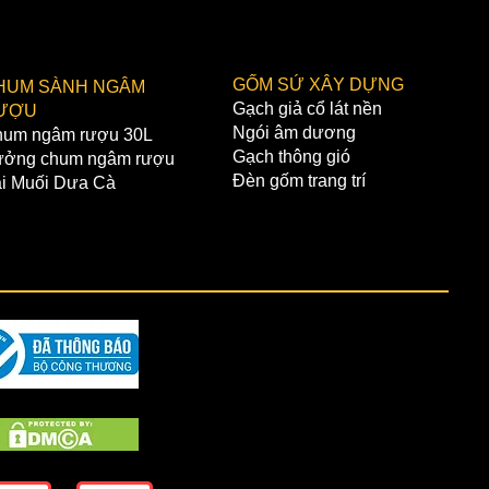
không bao gồm VAT và phí vận
GỐM SỨ XÂY DỰNG
HUM SÀNH NGÂM
Gạch giả cổ lát nền
ƯỢU
Ngói âm dương
um ngâm rượu 30L
Gạch thông gió
ởng chum ngâm rượu
Đèn gốm trang trí
i Muối Dưa Cà