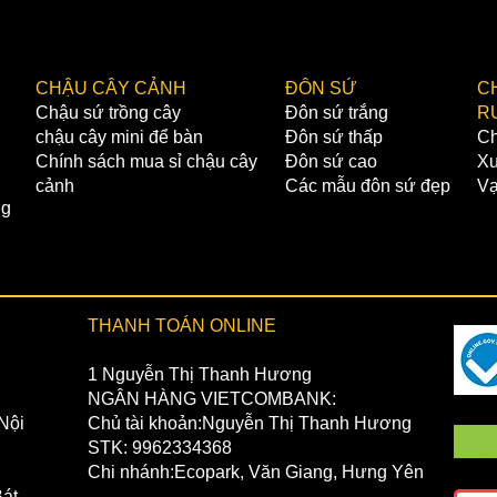
nhận hà
✔️ Giá 
chuyển.
CHẬU CÂY CẢNH
ĐÔN SỨ
C
THANH 
Chậu sứ trồng cây
Đôn sứ trắng
R
✔️1 NG
chậu cây mini để bàn
Đôn sứ thấp
Ch
Chủ tài
Chính sách mua sỉ chậu cây
Đôn sứ cao
Xư
STK: 0
cảnh
Các mẫu đôn sứ đẹp
Vạ
Chi nhá
ng
✔️2 NG
Chủ tài
STK: 4
Chi Nhá
THANH TOÁN ONLINE
1 Nguyễn Thị Thanh Hương
NGÂN HÀNG VIETCOMBANK:
Nội
Chủ tài khoản:Nguyễn Thị Thanh Hương
STK: 9962334368
Chi nhánh:Ecopark, Văn Giang, Hưng Yên
át