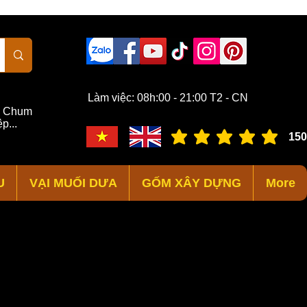
Làm việc: 08h:00 - 21:00 T2 - CN
,
Chum
p...
150
đánh giá trung bình là 3 /
U
VẠI MUỐI DƯA
GỐM XÂY DỰNG
More