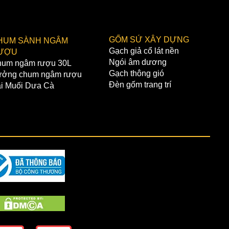
ng)
không bao gồm VAT và phí vận
GỐM SỨ XÂY DỰNG
HUM SÀNH NGÂM
TOÁN ONLINE
Gạch giả cổ lát nền
ƯỢU
ÂN HÀNG VIETCOMBANK:
Ngói âm dương
um ngâm rượu 30L
 khoản:Nguyễn Ngọc Phóng
Gạch thông gió
ởng chum ngâm rượu
021000355051
Đèn gốm trang trí
i Muối Dưa Cà
nh:Hoàn Kiếm,Hà Nội
ÂN HÀNG BIDV:
 khoản:Nguyễn Ngọc Phóng
6610001013006
nh:Văn Giang,Hưng Yên