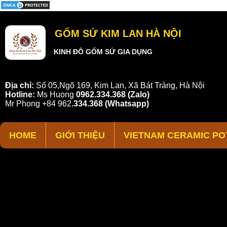
GỐM SỨ KIM LAN HÀ NỘI
KINH ĐÔ GỐM SỨ GIA DỤNG
Địa chỉ:
Số 05,Ngõ 169, Kim Lan, Xã Bát Tràng, Hà Nội
Hotline:
Ms Huong
0962.334.368 (Zalo)
Mr Phong
+84 962
.
334.368
(Whatsapp)
HOME
GIỚI THIỆU
VIETNAM CERAMIC PO