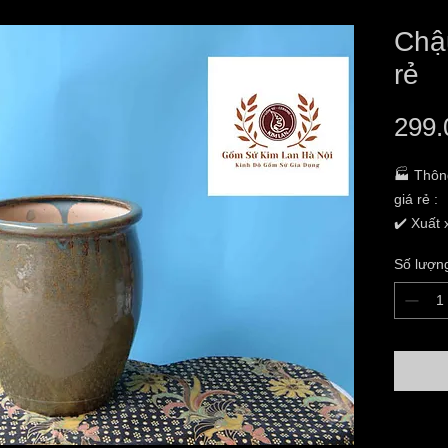
Chậu
rẻ
299.
🏭 Thôn
giá rẻ :
✔️ Xuất
✔️ Hộ k
Số lượn
Hương
✔️ Địa c
Lâm,TP 
✔️ Tình
✔️ Chất 
✔️ Kích 
là đườn
✔️ Giao 