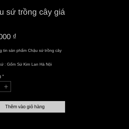
 sứ trồng cây giá
Giá
000 ₫
g tin sản phẩm Chậu sứ trồng cây
 xứ : Gốm Sứ Kim Lan Hà Nội
inh doanh : Nguyễn Thị Thanh
g
*
hỉ :Thôn 03 ,Xã Kim Lan,Huyện Gia
Hà Nội
 trạng:hàng mới 100%
liệu: gốm sứ
Thêm vào giỏ hàng
thước: H32 F26, H là chiều cao,F
g kính
hàng toàn quốc ( thanh toán khi