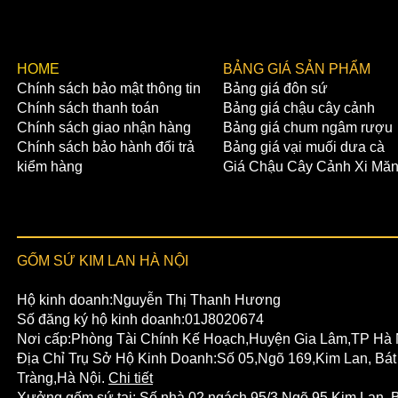
​HOME
BẢNG GIÁ SẢN PHẨM
Chính sách bảo mật thông tin
Bảng giá đôn sứ
Chính sách thanh toán
Bảng giá chậu cây cảnh
Chính sách giao nhận hàng
Bảng giá chum ngâm rượu
Chính sách bảo hành đổi trả
Bảng giá vại muối dưa cà
kiểm hàng
Giá Chậu Cây Cảnh Xi Mă
GỐM SỨ KIM LAN HÀ NỘI
Hộ kinh doanh:Nguyễn Thị Thanh Hương
Số đăng ký hộ kinh doanh:01J8020674
Nơi cấp:Phòng Tài Chính Kế Hoạch,Huyện Gia Lâm,TP Hà 
Địa Chỉ Trụ Sở Hộ Kinh Doanh:Số 05,Ngõ 169,Kim Lan, Bát
Tràng,Hà Nội.
Chi tiết
Xưởng gốm sứ tại:
Số nhà 02,ngách 95/3,Ngõ 95,Kim Lan,
B