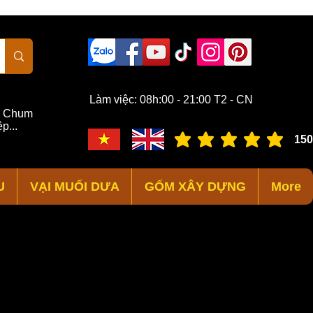
Làm việc: 08h:00 - 21:00 T2 - CN
,
Chum
p...
150
đánh giá trung bình là 3 /
U
VẠI MUỐI DƯA
GỐM XÂY DỰNG
More