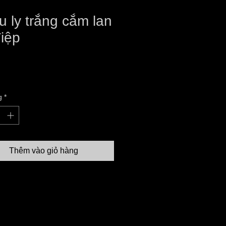
 ly trắng cắm lan
iệp
iá
g
*
Thêm vào giỏ hàng