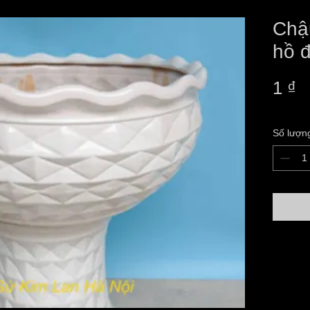
Chậu
hồ đ
G
1 ₫
Số lượn