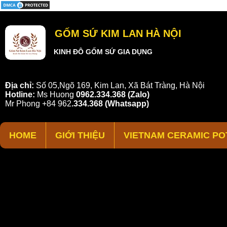
GỐM SỨ KIM LAN HÀ NỘI
KINH ĐÔ GỐM SỨ GIA DỤNG
Địa chỉ:
Số 05,Ngõ 169, Kim Lan, Xã Bát Tràng, Hà Nội
Hotline:
Ms Huong
0962.334.368 (Zalo)
Mr Phong
+84 962
.
334.368
(Whatsapp)
HOME
GIỚI THIỆU
VIETNAM CERAMIC PO