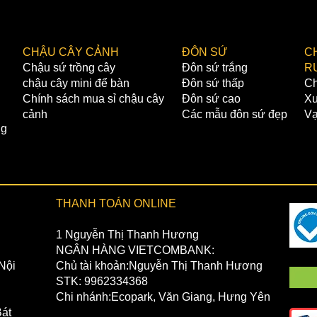
CHẬU CÂY CẢNH
ĐÔN SỨ
C
Chậu sứ trồng cây
Đôn sứ trắng
R
chậu cây mini để bàn
Đôn sứ thấp
Ch
Chính sách mua sỉ chậu cây
Đôn sứ cao
Xư
cảnh
Các mẫu đôn sứ đẹp
Vạ
ng
THANH TOÁN ONLINE
1 Nguyễn Thị Thanh Hương
NGÂN HÀNG VIETCOMBANK:
Nội
Chủ tài khoản:Nguyễn Thị Thanh Hương
STK: 9962334368
Chi nhánh:Ecopark, Văn Giang, Hưng Yên
át