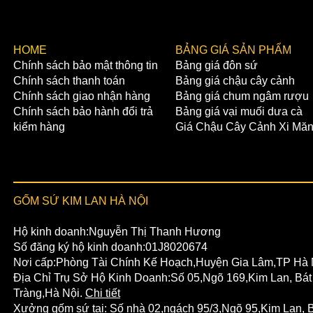
​HOME
BẢNG GIÁ SẢN PHẨM
Chính sách bảo mật thông tin
Bảng giá đôn sứ
Chính sách thanh toán
Bảng giá chậu cây cảnh
Chính sách giao nhận hàng
Bảng giá chum ngâm rượu
Chính sách bảo hành đổi trả
Bảng giá vại muối dưa cà
kiểm hàng
Giá Chậu Cây Cảnh Xi Mă
GỐM SỨ KIM LAN HÀ NỘI
Hộ kinh doanh:Nguyễn Thị Thanh Hương
Số đăng ký hộ kinh doanh:01J8020674
Nơi cấp:Phòng Tài Chính Kế Hoạch,Huyện Gia Lâm,TP Hà 
Địa Chỉ Trụ Sở Hộ Kinh Doanh:Số 05,Ngõ 169,Kim Lan, Bát
Tràng,Hà Nội.
Chi tiết
Xưởng gốm sứ tại:
Số nhà 02,ngách 95/3,Ngõ 95,Kim Lan,
B