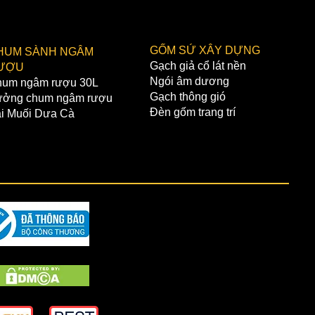
GỐM SỨ XÂY DỰNG
HUM SÀNH NGÂM
Gạch giả cổ lát nền
ƯỢU
Ngói âm dương
um ngâm rượu 30L
Gạch thông gió
ởng chum ngâm rượu
Đèn gốm trang trí
i Muối Dưa Cà