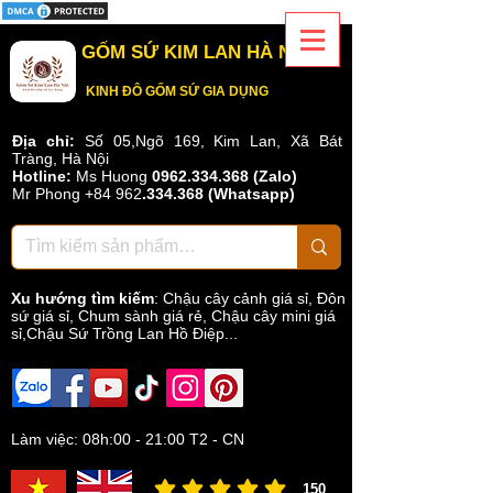
GỐM SỨ KIM LAN HÀ NỘI
KINH ĐÔ GỐM SỨ GIA DỤNG
Địa chỉ:
Số 05,Ngõ 169, Kim Lan, Xã Bát
Tràng, Hà Nội
Hotline:
Ms Huong
0962.334.368 (Zalo)
Mr Phong
+84 962
.
334.368
(Whatsapp)
Xu hướng tìm kiếm
:
Chậu cây cảnh giá sỉ
,
Đôn
sứ giá sỉ
,
Chum sành giá rẻ
,
Chậu cây mini giá
sỉ,Chậu Sứ Trồng Lan Hồ Điệp...
Làm việc: 08h:00 - 21:00 T2 - CN
150