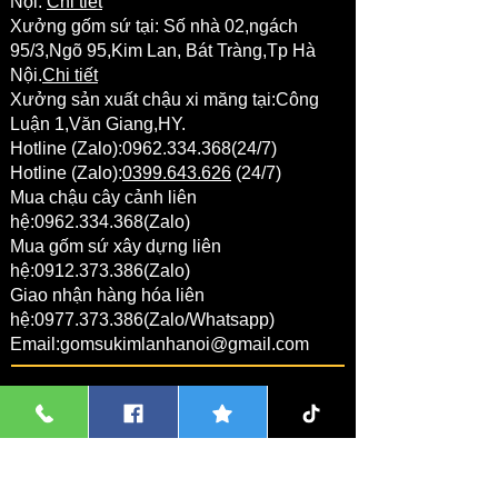
Nội.
Chi tiết
Xưởng gốm sứ tại:
Số nhà 02,ngách
95/3,Ngõ 95,Kim Lan,
Bát Tràng
,Tp Hà
Nội.
Chi tiết
Xưởng sản xuất chậu xi măng tại:Công
Luận 1,Văn Giang,HY.
Hotline (Zalo):
0962.334.368
(24/7)
Hotline (Zalo):
0399.643.626
(24/7)
Mua chậu cây cảnh liên
hệ:
0962.334.368
(Zalo)
Mua gốm sứ xây dựng liên
hệ:
0912.373.386
(Zalo)
Giao nhận hàng hóa liên
hệ:
0977.373.386
(Zalo/Whatsapp)
Email:
gomsukimlanhanoi@gmail.com
THANH TOÁN ONLINE
1 Nguyễn Thị Thanh Hương
NGÂN HÀNG VIETCOMBANK:
Chủ tài khoản:Nguyễn Thị Thanh Hương