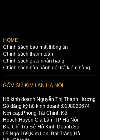
Chủ tài khoản:Nguyễn Ngọc Phóng
STK: 0021000355051
Chi nhánh:Hoàn Kiếm,Hà Nội
✔️2 NGÂN HÀNG BIDV:
Chủ tài khoản:Nguyễn Ngọc Phóng
STK: 46610001013006
​HOME
Chính sách bảo mật thông tin
Chi Nhánh:Văn Giang,Hưng Yên
Chính sách thanh toán
Chính sách giao nhận hàng
Chính sách bảo hành đổi trả kiểm hàng
GỐM SỨ KIM LAN HÀ NỘI
Hộ kinh doanh:Nguyễn Thị Thanh Hương
Số đăng ký hộ kinh doanh:01J8020674
Nơi cấp:Phòng Tài Chính Kế
Hoạch,Huyện Gia Lâm,TP Hà Nội
Địa Chỉ Trụ Sở Hộ Kinh Doanh:Số
05,Ngõ 169,Kim Lan, Bát Tràng,Hà