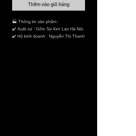
Thêm vào giỏ hàng
🏭 Thông tin sản phẩm :
✔️ Xuất xứ : Gốm Sứ Kim Lan Hà Nội
✔️ Hộ kinh doanh : Nguyễn Thị Thanh
Hương
✔️ Địa chỉ :Thôn 03 ,Xã Kim
Lan,Huyện Gia Lâm,TP Hà Nội
✔️ Tình trạng:hàng mới 100%
✔️ Chất liệu: xi măng.
✔️ Kích thước: Chậu lục giác 70 chân
quỳ cao cấp cao 47cm,F70
✔️ Giao hàng toàn quốc ( thanh toán
khi nhận hàng)
✔️ Giá không bao gồm VAT và phí
vận chuyển.
THANH TOÁN ONLINE
✔️1 NGÂN HÀNG VIETCOMBANK: