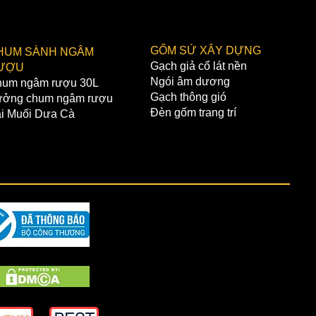
GỐM SỨ XÂY DỰNG
HUM SÀNH NGÂM
Gạch giả cổ lát nền
ƯỢU
Ngói âm dương
um ngâm rượu 30L
Gạch thông gió
ởng chum ngâm rượu
Đèn gốm trang trí
i Muối Dưa Cà