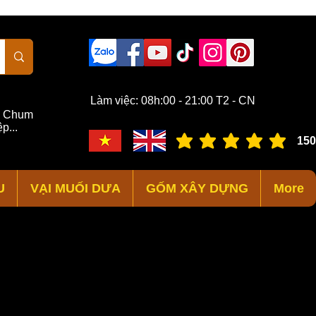
Làm việc: 08h:00 - 21:00 T2 - CN
,
Chum
p...
150
đánh giá trung bình là 3 /
U
VẠI MUỐI DƯA
GỐM XÂY DỰNG
More