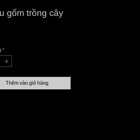
u gốm trồng cây
iá
g
*
Thêm vào giỏ hàng