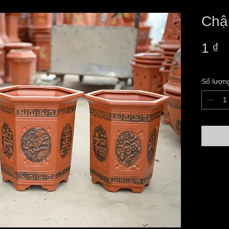
Chậ
G
1 ₫
Số lượn