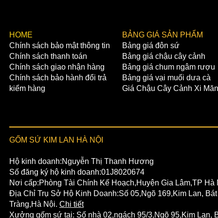
​HOME
BẢNG GIÁ SẢN PHẨM
Chính sách bảo mật thông tin
Bảng giá đôn sứ
Chính sách thanh toán
Bảng giá chậu cây cảnh
Chính sách giao nhận hàng
Bảng giá chum ngâm rượu
Chính sách bảo hành đổi trả
Bảng giá vại muối dưa cà
kiểm hàng
Giá Chậu Cây Cảnh Xi Mă
GỐM SỨ KIM LAN HÀ NỘI
Hộ kinh doanh:Nguyễn Thị Thanh Hương
Số đăng ký hộ kinh doanh:01J8020674
Nơi cấp:Phòng Tài Chính Kế Hoạch,Huyện Gia Lâm,TP Hà 
Địa Chỉ Trụ Sở Hộ Kinh Doanh:Số 05,Ngõ 169,Kim Lan, Bát
Tràng,Hà Nội.
Chi tiết
Xưởng gốm sứ tại:
Số nhà 02,ngách 95/3,Ngõ 95,Kim Lan,
B