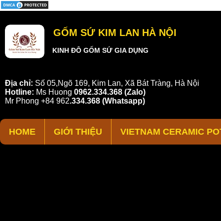
GỐM SỨ KIM LAN HÀ NỘI
KINH ĐÔ GỐM SỨ GIA DỤNG
Địa chỉ:
Số 05,Ngõ 169, Kim Lan, Xã Bát Tràng, Hà Nội
Hotline:
Ms Huong
0962.334.368 (Zalo)
Mr Phong
+84 962
.
334.368
(Whatsapp)
HOME
GIỚI THIỆU
VIETNAM CERAMIC PO