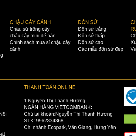
CHẬU CÂY CẢNH
ĐÔN SỨ
C
Chậu sứ trồng cây
Đôn sứ trắng
R
chậu cây mini để bàn
Đôn sứ thấp
Ch
Chính sách mua sỉ chậu cây
Đôn sứ cao
Xư
cảnh
Các mẫu đôn sứ đẹp
Vạ
ng
THANH TOÁN ONLINE
1 Nguyễn Thị Thanh Hương
NGÂN HÀNG VIETCOMBANK:
Nội
Chủ tài khoản:Nguyễn Thị Thanh Hương
STK: 9962334368
Chi nhánh:Ecopark, Văn Giang, Hưng Yên
át