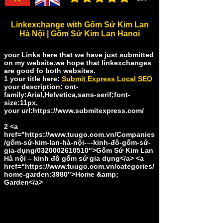
đánh giá trung bình là 3 /5, dựa trên 150 bình ch
Linkexchange with Gốm Sứ Kim Lan
Hà Nội | Gốm Sứ Kim Lan Hanoi
your Links here that we have just submitted
on my website.we hope that linkexchanges
are good fo both websites.
1 your title here:
Submit Express Local SEO
your description: ont-
family:Arial,Helvetica,sans-serif;font-
size:11px,
​your url:
https://www.submitexpress.com/
2 <a
href="
https://www.tuugo.com.vn/Companies
/g
ốm-sứ-kim-lan-hà-nội-–-kinh-đô-gốm-sứ-
gia-dụng/0320002610510">Gốm Sứ Kim Lan
Hà nội – kinh đô gốm sứ gia dụng</a> <a
href="
https://www.tuugo.com.vn/categories/
home-garden:3980">Home
&amp;
Garden</a>