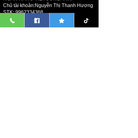
Chủ tài khoản:Nguyễn Thị Thanh Hương
STK:
9962334368
Chi nhánh:Ecopark, Văn Giang, Hưng
Yên
2 Nguyễn Thị Thanh Hương
NGÂN HÀNG MBV BANK:
Chủ tài khoản:Nguyễn Thị Thanh Hương
STK:
80180100172900016
Chi nhánh:Bát Tràng, Thành Phố Hà Nội