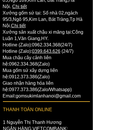
05,Ngõ 169,Kim Lan, Bát Tràng,Hà
Nội.
Chi tiết
Xưởng gốm sứ tại:
Số nhà 02,ngách
95/3,Ngõ 95,Kim Lan,
Bát Tràng
,Tp Hà
Nội.
Chi tiết
Xưởng sản xuất chậu xi măng tại:Công
Luận 1,Văn Giang,HY.
Hotline (Zalo):
0962.334.368
(24/7)
Hotline (Zalo):
0399.643.626
(24/7)
Mua chậu cây cảnh liên
hệ:
0962.334.368
(Zalo)
Mua gốm sứ xây dựng liên
hệ:
0912.373.386
(Zalo)
Giao nhận hàng hóa liên
hệ:
0977.373.386
(Zalo/Whatsapp)
Email:
gomsukimlanhanoi@gmail.com
THANH TOÁN ONLINE
1 Nguyễn Thị Thanh Hương
NGÂN HÀNG VIETCOMBANK: