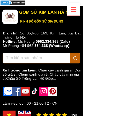
GỐM SỨ KIM LAN HÀ NỘI
KINH ĐÔ GỐM SỨ GIA DỤNG
Địa chỉ:
Số 05,Ngõ 169, Kim Lan, Xã Bát
Tràng, Hà Nội
Hotline:
Ms Huong
0962.334.368 (Zalo)
Mr Phong
+84 962
.
334.368
(Whatsapp)
Xu hướng tìm kiếm
:
Chậu cây cảnh giá sỉ
,
Đôn
sứ giá sỉ
,
Chum sành giá rẻ
,
Chậu cây mini giá
sỉ,Chậu Sứ Trồng Lan Hồ Điệp...
Làm việc: 08h:00 - 21:00 T2 - CN
150