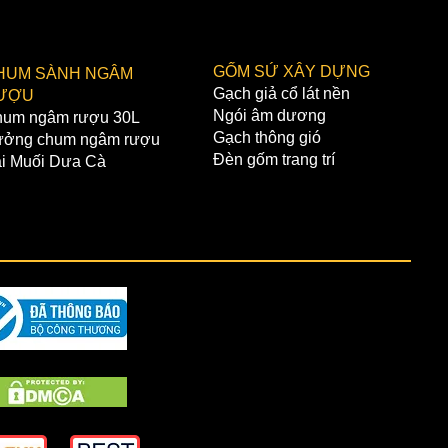
TOÁN ONLINE
ÂN HÀNG VIETCOMBANK:
GỐM SỨ XÂY DỰNG
HUM SÀNH NGÂM
 khoản:Nguyễn Ngọc Phóng
Gạch giả cổ lát nền
ƯỢU
021000355051
Ngói âm dương
um ngâm rượu 30L
nh:Hoàn Kiếm,Hà Nội
Gạch thông gió
ởng chum ngâm rượu
ÂN HÀNG BIDV:
Đèn gốm trang trí
i Muối Dưa Cà
 khoản:Nguyễn Ngọc Phóng
6610001013006
nh:Văn Giang,Hưng Yên