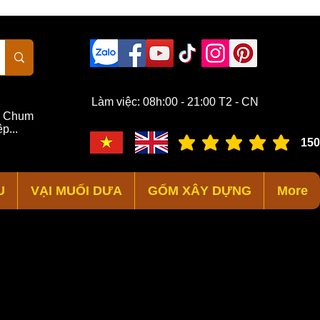
Làm việc: 08h:00 - 21:00 T2 - CN
,
Chum
p...
150
đánh giá trung bình là 3 /
U
VẠI MUỐI DƯA
GỐM XÂY DỰNG
More