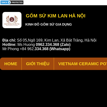
GỐM SỨ KIM LAN HÀ NỘI
KINH ĐÔ GỐM SỨ GIA DỤNG
Địa chỉ:
Số 05,Ngõ 169, Kim Lan, Xã Bát Tràng, Hà Nội
Hotline:
Ms Huong
0962.334.368 (Zalo)
Mr Phong
+84 962
.
334.368
(Whatsapp)
HOME
GIỚI THIỆU
VIETNAM CERAMIC PO