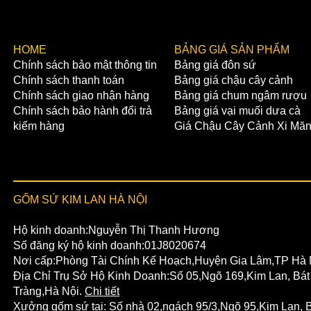
​HOME
BẢNG GIÁ SẢN PHẨM
Chính sách bảo mật thông tin
Bảng giá đôn sứ
Chính sách thanh toán
Bảng giá chậu cây cảnh
Chính sách giao nhận hàng
Bảng giá chum ngâm rượu
Chính sách bảo hành đổi trả
Bảng giá vại muối dưa cà
kiểm hàng
Giá Chậu Cây Cảnh Xi Mă
GỐM SỨ KIM LAN HÀ NỘI
Hộ kinh doanh:Nguyễn Thị Thanh Hương
Số đăng ký hộ kinh doanh:01J8020674
Nơi cấp:Phòng Tài Chính Kế Hoạch,Huyện Gia Lâm,TP Hà 
Địa Chỉ Trụ Sở Hộ Kinh Doanh:Số 05,Ngõ 169,Kim Lan, Bát
Tràng,Hà Nội.
Chi tiết
Xưởng gốm sứ tại:
Số nhà 02,ngách 95/3,Ngõ 95,Kim Lan,
B