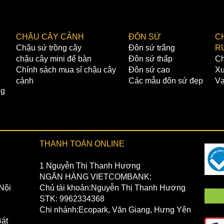
chuyển.
THANH 
✔️1 NG
CHẬU CÂY CẢNH
ĐÔN SỨ
C
Chủ tài
Chậu sứ trồng cây
Đôn sứ trắng
R
STK: 0
chậu cây mini để bàn
Đôn sứ thấp
Ch
Chi nhá
Chính sách mua sỉ chậu cây
Đôn sứ cao
Xư
✔️2 NG
cảnh
Các mẫu đôn sứ đẹp
Vạ
Chủ tài
ng
STK: 4
Chi Nhá
THANH TOÁN ONLINE
1 Nguyễn Thị Thanh Hương
NGÂN HÀNG VIETCOMBANK:
Nội
Chủ tài khoản:Nguyễn Thị Thanh Hương
STK: 9962334368
Chi nhánh:Ecopark, Văn Giang, Hưng Yên
át