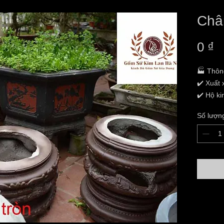
Châ
G
0 ₫
🏭 Thôn
✔️ Xuất
✔️ Hộ k
Hương
Số lượn
✔️ Địa c
Lâm,TP 
✔️ Tình
✔️ Chất 
✔️ Kích 
size 60,
✔️ Giao 
nhận hà
✔️ Giá 