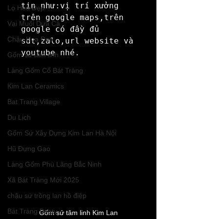
tin như:vị trí xưởng 
Lọ Hoa Đẹp
trên google maps,trên 
Vại Muối Dưa Cà
google có đầy đủ 
Chậu Hoa Đẹp
sdt,zalo,url website và 
youtube nhé.
Gốm sứ tâm linh
Làng Gốm Cổ Bát Tràng
Kim Lan Ceramics
Bat Trang Village
Du Lịch
Gốm Sứ Xây Dựng Kim Lan Hà Nội
Hũ Đựng Gạo
Làng Gốm Phù Lãng Bắc Ninh
Xã Bát Tràng Mới 2025
chậu sứ trồng lan hồ điệp
Bát Tràng Beaty
Gốm sứ tâm linh Kim Lan