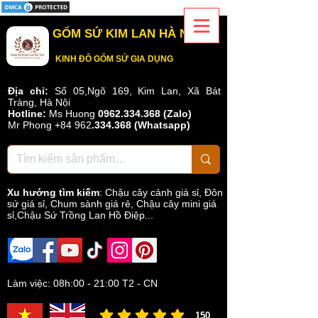
GỐM SỨ KIM LAN HÀ NỘI
KINH ĐÔ GỐM SỨ GIA DỤNG
Địa chỉ:
Số 05,Ngõ 169, Kim Lan, Xã Bát
Tràng, Hà Nội
Hotline:
Ms Huong
0962.334.368 (Zalo)
Mr Phong
+84 962
.
334.368
(Whatsapp)
Xu hướng tìm kiếm
:
Chậu cây cảnh giá sỉ
,
Đôn
sứ giá sỉ
,
Chum sành giá rẻ
,
Chậu cây mini giá
sỉ,Chậu Sứ Trồng Lan Hồ Điệp...
Làm việc: 08h:00 - 21:00 T2 - CN
150