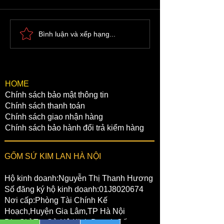
Miếu Cả Kim Lan | Sự
Chùa Cả - Làn
Bình luận và xếp hạng...
Tích thần Cao Biền |
Kim Lan
Gốm Sứ Kim Lan Hà Nội
​HOME
Chính sách bảo mật thông tin
Chính sách thanh toán
Chính sách giao nhận hàng
Chính sách bảo hành đổi trả kiểm hàng
GỐM SỨ KIM LAN HÀ NỘI
Hộ kinh doanh:Nguyễn Thị Thanh Hương
Số đăng ký hộ kinh doanh:01J8020674
Nơi cấp:Phòng Tài Chính Kế
Hoạch,Huyện Gia Lâm,TP Hà Nội
Địa Chỉ Trụ Sở Hộ Kinh Doanh:Số