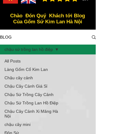
đánh giá trung bình là 3 /5, dựa trên 150 bình ch
Chào Đón Quý Khách tới Blog
Của Gốm Sứ Kim Lan Hà Nội
BLOG
chậu sứ trồng lan hồ điệp
All Posts
Làng Gốm Cổ Kim Lan
Chậu cây cảnh
Chậu Cây Cảnh Giá Sỉ
Chậu Sứ Trồng Cây Cảnh
Chậu Sứ Trồng Lan Hồ Điệp
Chậu Cây Cảnh Xi Măng Hà
Nội
chậu cây mini
Đôn Sứ