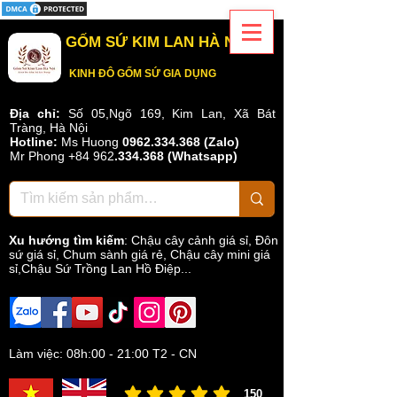
GỐM SỨ KIM LAN HÀ NỘI
KINH ĐÔ GỐM SỨ GIA DỤNG
Địa chỉ:
Số 05,Ngõ 169, Kim Lan, Xã Bát
Tràng, Hà Nội
Hotline:
Ms Huong
0962.334.368 (Zalo)
Mr Phong
+84 962
.
334.368
(Whatsapp)
Xu hướng tìm kiếm
:
Chậu cây cảnh giá sỉ
,
Đôn
sứ giá sỉ
,
Chum sành giá rẻ
,
Chậu cây mini giá
sỉ,Chậu Sứ Trồng Lan Hồ Điệp...
Làm việc: 08h:00 - 21:00 T2 - CN
150